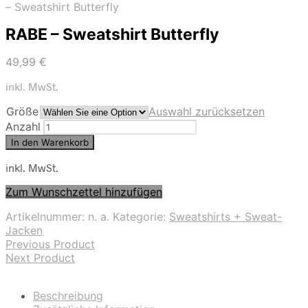
– Sweatshirt Butterfly
RABE – Sweatshirt Butterfly
49,99
€
inkl. MwSt.
Größe
Auswahl zurücksetzen
Anzahl
In den Warenkorb
inkl. MwSt.
Zum Wunschzettel hinzufügen
Artikelnummer:
n. a.
Kategorie:
Sweatshirts + Sweat-
Jacken
Previous Product
Next Product
Beschreibung