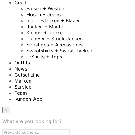
Cecil
Blusen + Westen
Hosen + Jeans
Indoor-Jacken + Blazer
Jacken + Mäntel
Kleider + Röcke
Pullover + Strick-Jacken
Sonstiges + Accessoires
Sweatshirts + Sweat-Jacken
T-Shirts + Tops
Outfits
News
Gutscheine
Marken
Service
Team
Kunden-App
×
What are you looking for?