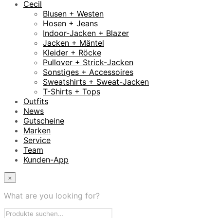
Cecil
Blusen + Westen
Hosen + Jeans
Indoor-Jacken + Blazer
Jacken + Mäntel
Kleider + Röcke
Pullover + Strick-Jacken
Sonstiges + Accessoires
Sweatshirts + Sweat-Jacken
T-Shirts + Tops
Outfits
News
Gutscheine
Marken
Service
Team
Kunden-App
×
What are you looking for?