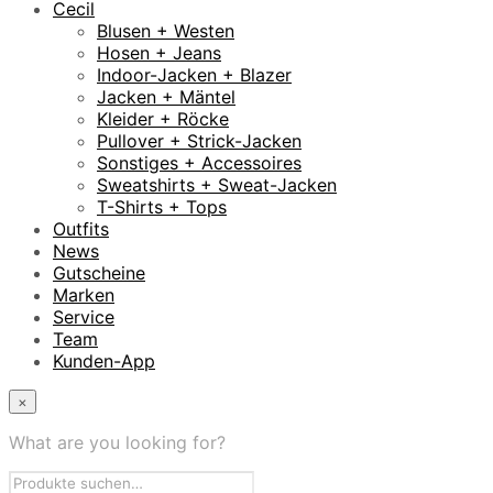
Cecil
Blusen + Westen
Hosen + Jeans
Indoor-Jacken + Blazer
Jacken + Mäntel
Kleider + Röcke
Pullover + Strick-Jacken
Sonstiges + Accessoires
Sweatshirts + Sweat-Jacken
T-Shirts + Tops
Outfits
News
Gutscheine
Marken
Service
Team
Kunden-App
×
What are you looking for?