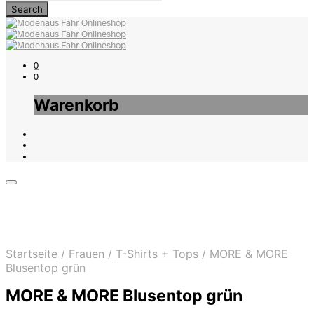
0
0
Warenkorb
Startseite
/
Frauen
/
T-Shirts + Tops
/
MORE & MORE
Blusentop grün
MORE & MORE Blusentop grün