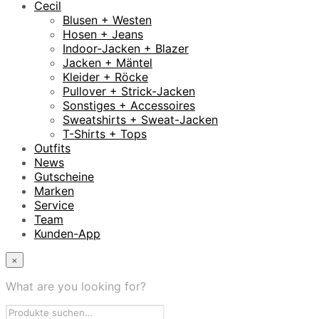
Cecil
Blusen + Westen
Hosen + Jeans
Indoor-Jacken + Blazer
Jacken + Mäntel
Kleider + Röcke
Pullover + Strick-Jacken
Sonstiges + Accessoires
Sweatshirts + Sweat-Jacken
T-Shirts + Tops
Outfits
News
Gutscheine
Marken
Service
Team
Kunden-App
×
What are you looking for?