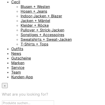
Cecil
Blusen + Westen
Hosen + Jeans
Indoor-Jacken + Blazer
Jacken + Mäntel
Kleider + Röcke
Pullover + Strick-Jacken
Sonstiges + Accessoires
Sweatshirts + Sweat-Jacken
T-Shirts + Tops
Outfits
News
Gutscheine
Marken
Service
Team
Kunden-App
×
What are you looking for?