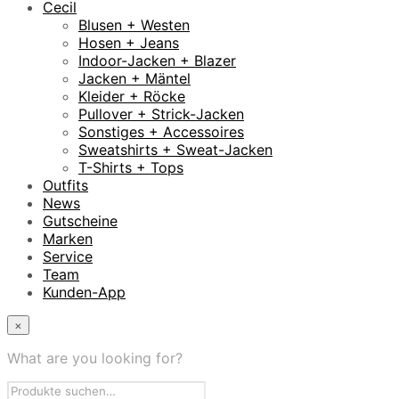
Cecil
Blusen + Westen
Hosen + Jeans
Indoor-Jacken + Blazer
Jacken + Mäntel
Kleider + Röcke
Pullover + Strick-Jacken
Sonstiges + Accessoires
Sweatshirts + Sweat-Jacken
T-Shirts + Tops
Outfits
News
Gutscheine
Marken
Service
Team
Kunden-App
×
What are you looking for?