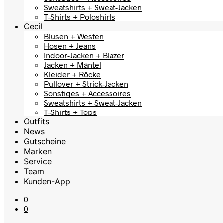
Sweatshirts + Sweat-Jacken
T-Shirts + Poloshirts
Cecil
Blusen + Westen
Hosen + Jeans
Indoor-Jacken + Blazer
Jacken + Mäntel
Kleider + Röcke
Pullover + Strick-Jacken
Sonstiges + Accessoires
Sweatshirts + Sweat-Jacken
T-Shirts + Tops
Outfits
News
Gutscheine
Marken
Service
Team
Kunden-App
0
0