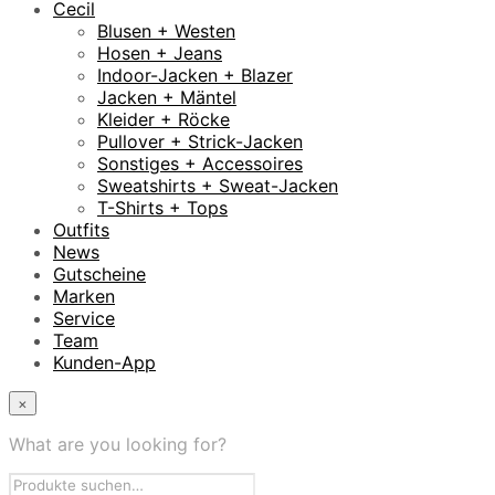
Cecil
Blusen + Westen
Hosen + Jeans
Indoor-Jacken + Blazer
Jacken + Mäntel
Kleider + Röcke
Pullover + Strick-Jacken
Sonstiges + Accessoires
Sweatshirts + Sweat-Jacken
T-Shirts + Tops
Outfits
News
Gutscheine
Marken
Service
Team
Kunden-App
×
What are you looking for?