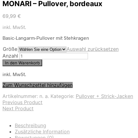
MONARI – Pullover, bordeaux
69,99
€
inkl. MwSt.
Basic-Langarm-Pullover mit Stehkragen
Größe
Auswahl zurücksetzen
Anzahl
In den Warenkorb
inkl. MwSt.
Zum Wunschzettel hinzufügen
Artikelnummer:
n. a.
Kategorie:
Pullover + Strick-Jacken
Previous Product
Next Product
Beschreibung
Zusätzliche Information
Bewertungen (0)