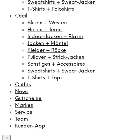
Sweatshirts + Sweat-Jacken
T-Shirts + Poloshirts
Cecil
Blusen + Westen
Hosen + Jeans
Indoor-Jacken + Blazer
Jacken + Mäntel
Kleider + Röcke
Pullover + Strick-Jacken
Sonstiges + Accessoires
Sweatshirts + Sweat-Jacken
T-Shirts + Tops
Outfits
News
Gutscheine
Marken
Service
Team
Kunden-App
×