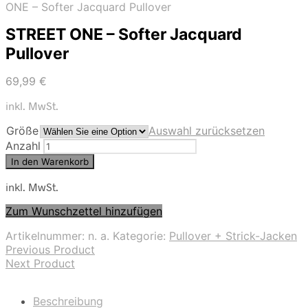
ONE – Softer Jacquard Pullover
STREET ONE – Softer Jacquard
Pullover
69,99
€
inkl. MwSt.
Größe
Auswahl zurücksetzen
Anzahl
In den Warenkorb
inkl. MwSt.
Zum Wunschzettel hinzufügen
Artikelnummer:
n. a.
Kategorie:
Pullover + Strick-Jacken
Previous Product
Next Product
Beschreibung