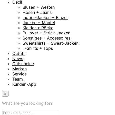
Cecil
Blusen + Westen
Hosen + Jeans
Indoor-Jacken + Blazer
Jacken + Mäntel
Kleider + Röcke
Pullover + Strick-Jacken
Sonstiges + Accessoires
Sweatshirts + Sweat-Jacken
T-Shirts + Tops
Outfits
News
Gutscheine
Marken
Service
Team
Kunden-App
×
What are you looking for?