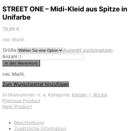
STREET ONE – Midi-Kleid aus Spitze in
Unifarbe
79,99
€
inkl. MwSt.
Größe
Auswahl zurücksetzen
Anzahl
In den Warenkorb
inkl. MwSt.
Zum Wunschzettel hinzufügen
Artikelnummer:
n. a.
Kategorie:
Kleider + Röcke
Previous Product
Next Product
Beschreibung
Zusätzliche Information