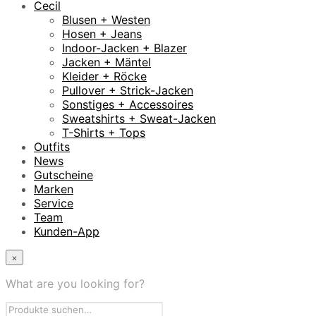
Cecil
Blusen + Westen
Hosen + Jeans
Indoor-Jacken + Blazer
Jacken + Mäntel
Kleider + Röcke
Pullover + Strick-Jacken
Sonstiges + Accessoires
Sweatshirts + Sweat-Jacken
T-Shirts + Tops
Outfits
News
Gutscheine
Marken
Service
Team
Kunden-App
×
What are you looking for?