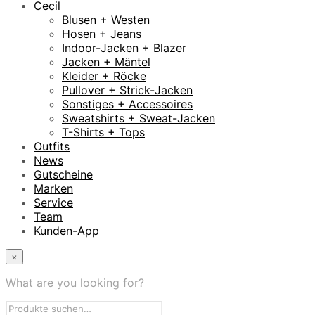
Cecil
Blusen + Westen
Hosen + Jeans
Indoor-Jacken + Blazer
Jacken + Mäntel
Kleider + Röcke
Pullover + Strick-Jacken
Sonstiges + Accessoires
Sweatshirts + Sweat-Jacken
T-Shirts + Tops
Outfits
News
Gutscheine
Marken
Service
Team
Kunden-App
×
What are you looking for?