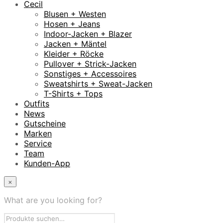
Cecil
Blusen + Westen
Hosen + Jeans
Indoor-Jacken + Blazer
Jacken + Mäntel
Kleider + Röcke
Pullover + Strick-Jacken
Sonstiges + Accessoires
Sweatshirts + Sweat-Jacken
T-Shirts + Tops
Outfits
News
Gutscheine
Marken
Service
Team
Kunden-App
×
What are you looking for?