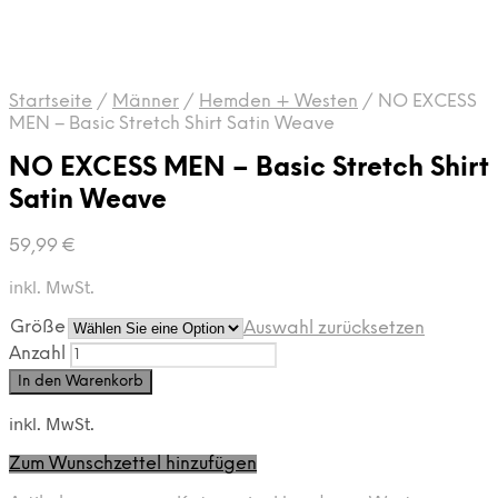
Startseite
/
Männer
/
Hemden + Westen
/
NO EXCESS
MEN – Basic Stretch Shirt Satin Weave
NO EXCESS MEN – Basic Stretch Shirt
Satin Weave
59,99
€
inkl. MwSt.
Größe
Auswahl zurücksetzen
Anzahl
In den Warenkorb
inkl. MwSt.
Zum Wunschzettel hinzufügen