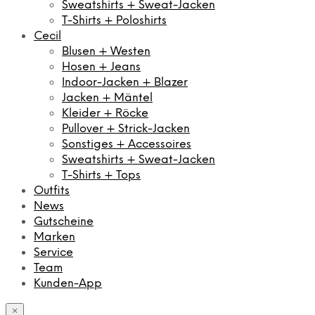
Sweatshirts + Sweat-Jacken
T-Shirts + Poloshirts
Cecil
Blusen + Westen
Hosen + Jeans
Indoor-Jacken + Blazer
Jacken + Mäntel
Kleider + Röcke
Pullover + Strick-Jacken
Sonstiges + Accessoires
Sweatshirts + Sweat-Jacken
T-Shirts + Tops
Outfits
News
Gutscheine
Marken
Service
Team
Kunden-App
×