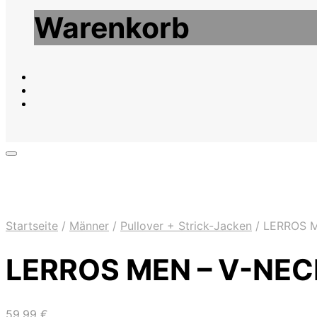
Warenkorb
Startseite
/
Männer
/
Pullover + Strick-Jacken
/
LERROS M
LERROS MEN – V-NE
59,99
€