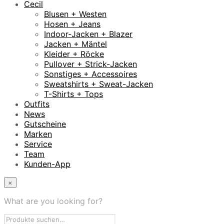
Cecil
Blusen + Westen
Hosen + Jeans
Indoor-Jacken + Blazer
Jacken + Mäntel
Kleider + Röcke
Pullover + Strick-Jacken
Sonstiges + Accessoires
Sweatshirts + Sweat-Jacken
T-Shirts + Tops
Outfits
News
Gutscheine
Marken
Service
Team
Kunden-App
×
What are you looking for?