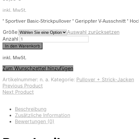
inkl. MwSt.
* Sportiver Basic-Strickpullover * Gerippter V-Ausschnitt *
Größe
Auswahl zurücksetzen
Anzahl
In den Warenkorb
inkl. MwSt.
Zum Wunschzettel hinzufügen
Artikelnummer:
n. a.
Kategorie:
Pullover + Strick-Jacken
Previous Product
Next Product
Beschreibung
Zusätzliche Information
Bewertungen (0)