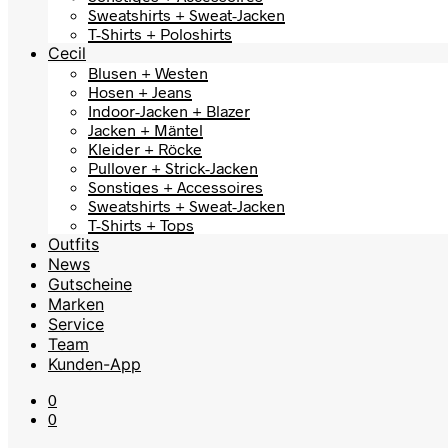
Sweatshirts + Sweat-Jacken
T-Shirts + Poloshirts
Cecil
Blusen + Westen
Hosen + Jeans
Indoor-Jacken + Blazer
Jacken + Mäntel
Kleider + Röcke
Pullover + Strick-Jacken
Sonstiges + Accessoires
Sweatshirts + Sweat-Jacken
T-Shirts + Tops
Outfits
News
Gutscheine
Marken
Service
Team
Kunden-App
0
0