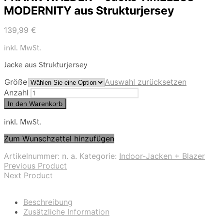
MODERNITY aus Strukturjersey
139,99
€
inkl. MwSt.
Jacke aus Strukturjersey
Größe
Auswahl zurücksetzen
Anzahl
In den Warenkorb
inkl. MwSt.
Zum Wunschzettel hinzufügen
Artikelnummer:
n. a.
Kategorie:
Indoor-Jacken + Blazer
Previous Product
Next Product
Beschreibung
Zusätzliche Information