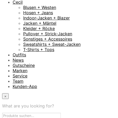
Cecil
Blusen + Westen
Hosen + Jeans
Indoor-Jacken + Blazer
Jacken + Mäntel
Kleider + Röcke
Pullover + Strick-Jacken
Sonstiges + Accessoires
Sweatshirts + Sweat-Jacken
T-Shirts + Tops
Outfits
News
Gutscheine
Marken
Service
Team
Kunden-App
×
What are you looking for?