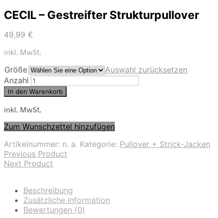
CECIL – Gestreifter Strukturpullover
49,99
€
inkl. MwSt.
Größe
Auswahl zurücksetzen
Anzahl
In den Warenkorb
inkl. MwSt.
Zum Wunschzettel hinzufügen
Artikelnummer:
n. a.
Kategorie:
Pullover + Strick-Jacken
Previous Product
Next Product
Beschreibung
Zusätzliche Information
Bewertungen (0)