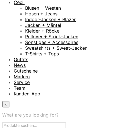
Cecil
Blusen + Westen
Hosen + Jeans
Indoor-Jacken + Blazer
Jacken + Mäntel
Kleider + Röcke
Pullover + Strick-Jacken
Sonstiges + Accessoires
Sweatshirts + Sweat-Jacken
T-Shirts + Tops
Outfits
News
Gutscheine
Marken
Service
Team
Kunden-App
×
What are you looking for?