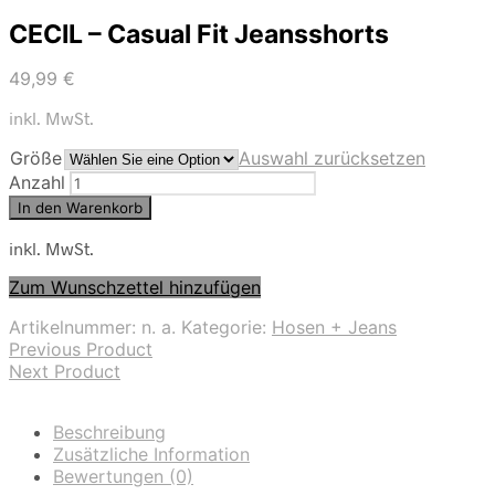
CECIL – Casual Fit Jeansshorts
49,99
€
inkl. MwSt.
Größe
Auswahl zurücksetzen
Anzahl
In den Warenkorb
inkl. MwSt.
Zum Wunschzettel hinzufügen
Artikelnummer:
n. a.
Kategorie:
Hosen + Jeans
Previous Product
Next Product
Beschreibung
Zusätzliche Information
Bewertungen (0)