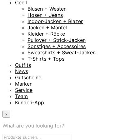
Cecil
Blusen + Westen
Hosen + Jeans
Indoor-Jacken + Blazer
Jacken + Mäntel
Kleider + Röcke
Pullover + Strick-Jacken
Sonstiges + Accessoires
Sweatshirts + Sweat-Jacken
T-Shirts + Tops
Outfits
News
Gutscheine
Marken
Service
Team
Kunden-App
×
What are you looking for?