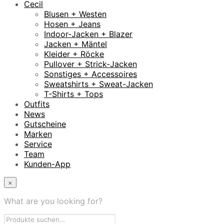
Cecil
Blusen + Westen
Hosen + Jeans
Indoor-Jacken + Blazer
Jacken + Mäntel
Kleider + Röcke
Pullover + Strick-Jacken
Sonstiges + Accessoires
Sweatshirts + Sweat-Jacken
T-Shirts + Tops
Outfits
News
Gutscheine
Marken
Service
Team
Kunden-App
×
What are you looking for?