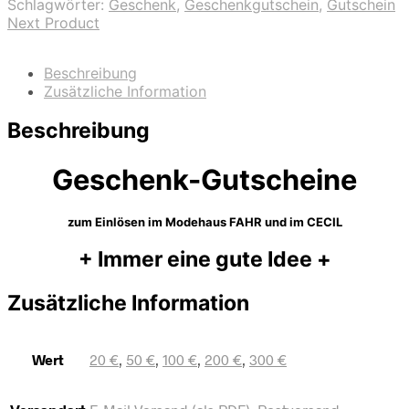
Schlagwörter:
Geschenk
,
Geschenkgutschein
,
Gutschein
Next Product
Beschreibung
Zusätzliche Information
Beschreibung
Geschenk-Gutscheine
zum Einlösen im Modehaus FAHR und im CECIL
+ Immer eine gute Idee +
Zusätzliche Information
Wert
20 €
,
50 €
,
100 €
,
200 €
,
300 €